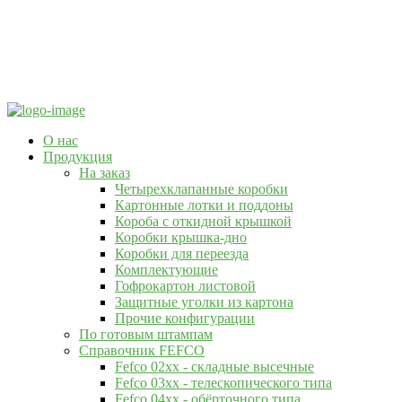
О нас
Продукция
На заказ
Четырехклапанные коробки
Картонные лотки и поддоны
Короба с откидной крышкой
Коробки крышка-дно
Коробки для переезда
Комплектующие
Гофрокартон листовой
Защитные уголки из картона
Прочие конфигурации
По готовым штампам
Справочник FEFCO
Fefco 02xx - складные высечные
Fefco 03xx - телескопического типа
Fefco 04xx - обёрточного типа