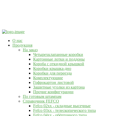
О нас
Продукция
На заказ
Четырехклапанные коробки
Картонные лотки и поддоны
Короба с откидной крышкой
Коробки крышка-дно
Коробки для переезда
Комплектующие
Гофрокартон листовой
Защитные уголки из картона
Прочие конфигурации
По готовым штампам
Справочник FEFCO
Fefco 02xx - складные высечные
Fefco 03xx - телескопического типа
Fefco 04xx - обёрточного типа