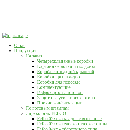
О нас
Продукция
На заказ
Четырехклапанные коробки
Картонные лотки и поддоны
Короба с откидной крышкой
Коробки крышка-дно
Коробки для переезда
Комплектующие
Гофрокартон листовой
Защитные уголки из картона
Прочие конфигурации
По готовым штампам
Справочник FEFCO
Fefco 02xx - складные высечные
Fefco 03xx - телескопического типа
Fefco 04xx - обёрточного типа