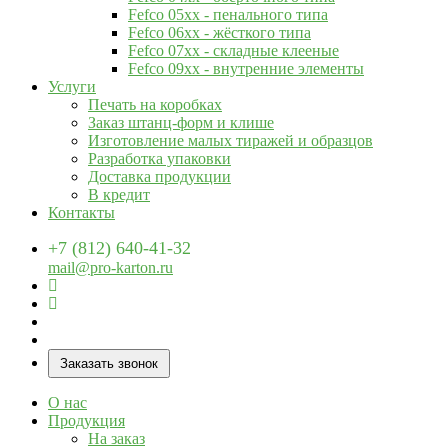
Fefco 05xx - пенального типа
Fefco 06xx - жёсткого типа
Fefco 07xx - складные клееные
Fefco 09xx - внутренние элементы
Услуги
Печать на коробках
Заказ штанц-форм и клише
Изготовление малых тиражей и образцов
Разработка упаковки
Доставка продукции
В кредит
Контакты
+7 (812) 640-41-32
mail@pro-karton.ru
Заказать звонок
О нас
Продукция
На заказ