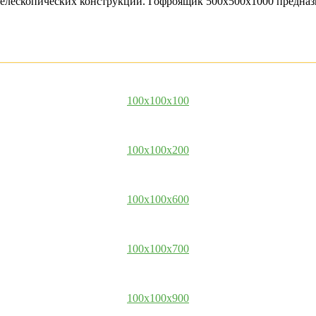
я телескопических конструкций. Гофроящик 500х500х1000 предна
100x100x100
100x100x200
100x100x600
100x100x700
100x100x900