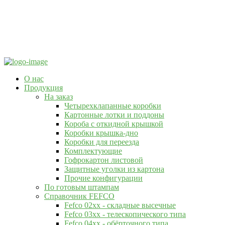
О нас
Продукция
На заказ
Четырехклапанные коробки
Картонные лотки и поддоны
Короба с откидной крышкой
Коробки крышка-дно
Коробки для переезда
Комплектующие
Гофрокартон листовой
Защитные уголки из картона
Прочие конфигурации
По готовым штампам
Справочник FEFCO
Fefco 02xx - складные высечные
Fefco 03xx - телескопического типа
Fefco 04xx - обёрточного типа