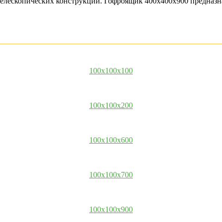
я телескопических конструкций. Гофроящик 400х400х900 предназ
100x100x100
100x100x200
100x100x600
100x100x700
100x100x900