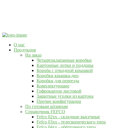
О нас
Продукция
На заказ
Четырехклапанные коробки
Картонные лотки и поддоны
Короба с откидной крышкой
Коробки крышка-дно
Коробки для переезда
Комплектующие
Гофрокартон листовой
Защитные уголки из картона
Прочие конфигурации
По готовым штампам
Справочник FEFCO
Fefco 02xx - складные высечные
Fefco 03xx - телескопического типа
Fefco 04xx - обёрточного типа