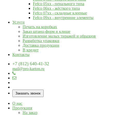
Fefco 05xx - пенального типа
Fefco 06xx - жёсткого типа
Fefco 07xx - складные клееные
Fefco 09xx - внутренние элементы
Услуги
Печать на коробках
Заказ штанц-форм и клише
Изготовление малых тиражей и образцов
Разработка упаковки
Доставка продукции
В кредит
Контакты
+7 (812) 640-41-32
mail@pro-karton.ru
Заказать звонок
О нас
Продукция
На заказ