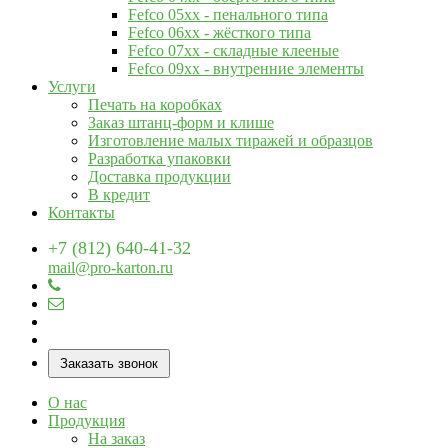
Fefco 05xx - пенального типа
Fefco 06xx - жёсткого типа
Fefco 07xx - складные клееные
Fefco 09xx - внутренние элементы
Услуги
Печать на коробках
Заказ штанц-форм и клише
Изготовление малых тиражей и образцов
Разработка упаковки
Доставка продукции
В кредит
Контакты
+7 (812) 640-41-32
mail@pro-karton.ru
Заказать звонок
О нас
Продукция
На заказ