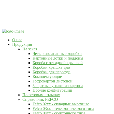
О нас
Продукция
На заказ
Четырехклапанные коробки
Картонные лотки и поддоны
Короба с откидной крышкой
Коробки крышка-дно
Коробки для переезда
Комплектующие
Гофрокартон листовой
Защитные уголки из картона
Прочие конфигурации
По готовым штампам
Справочник FEFCO
Fefco 02xx - складные высечные
Fefco 03xx - телескопического типа
Fefco 04xx - обёрточного типа