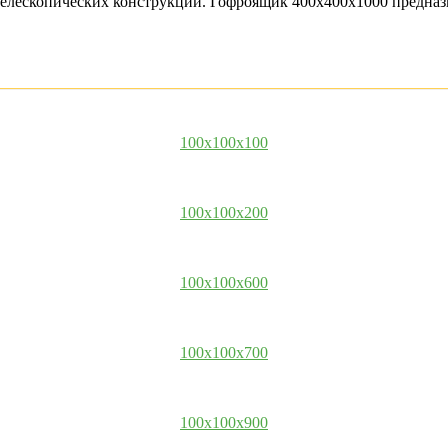
я телескопических конструкций. Гофроящик 400х400х1000 предна
100x100x100
100x100x200
100x100x600
100x100x700
100x100x900