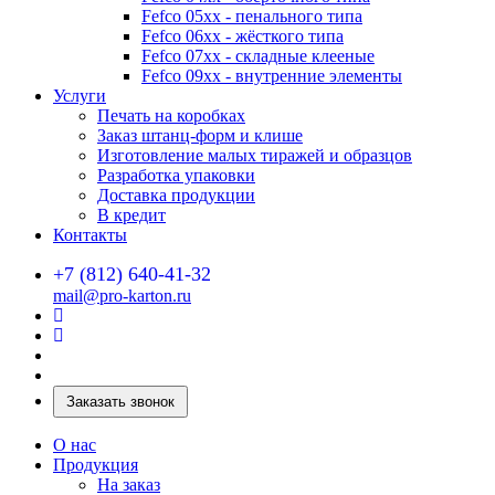
Fefco 05xx - пенального типа
Fefco 06xx - жёсткого типа
Fefco 07xx - складные клееные
Fefco 09xx - внутренние элементы
Услуги
Печать на коробках
Заказ штанц-форм и клише
Изготовление малых тиражей и образцов
Разработка упаковки
Доставка продукции
В кредит
Контакты
+7 (812) 640-41-32
mail@pro-karton.ru
Заказать звонок
О нас
Продукция
На заказ