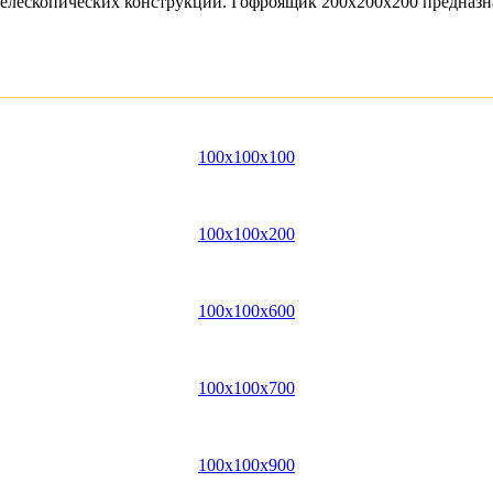
я телескопических конструкций. Гофроящик 200х200х200 предназ
100x100x100
100x100x200
100x100x600
100x100x700
100x100x900