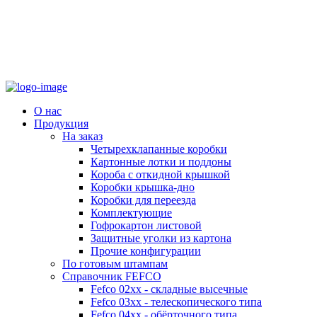
О нас
Продукция
На заказ
Четырехклапанные коробки
Картонные лотки и поддоны
Короба с откидной крышкой
Коробки крышка-дно
Коробки для переезда
Комплектующие
Гофрокартон листовой
Защитные уголки из картона
Прочие конфигурации
По готовым штампам
Справочник FEFCO
Fefco 02xx - складные высечные
Fefco 03xx - телескопического типа
Fefco 04xx - обёрточного типа