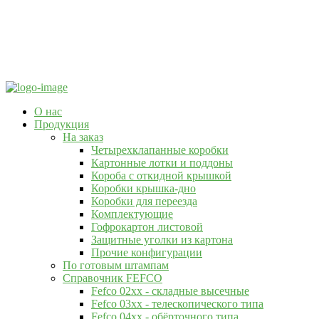
О нас
Продукция
На заказ
Четырехклапанные коробки
Картонные лотки и поддоны
Короба с откидной крышкой
Коробки крышка-дно
Коробки для переезда
Комплектующие
Гофрокартон листовой
Защитные уголки из картона
Прочие конфигурации
По готовым штампам
Справочник FEFCO
Fefco 02xx - складные высечные
Fefco 03xx - телескопического типа
Fefco 04xx - обёрточного типа