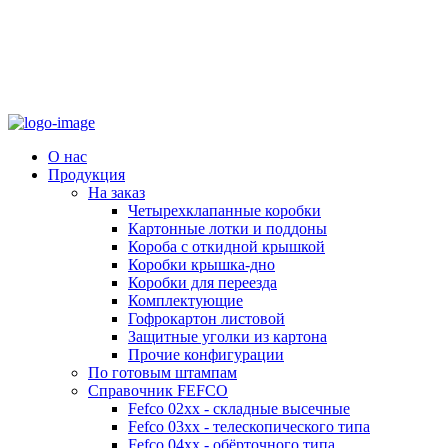
О нас
Продукция
На заказ
Четырехклапанные коробки
Картонные лотки и поддоны
Короба с откидной крышкой
Коробки крышка-дно
Коробки для переезда
Комплектующие
Гофрокартон листовой
Защитные уголки из картона
Прочие конфигурации
По готовым штампам
Справочник FEFCO
Fefco 02xx - складные высечные
Fefco 03xx - телескопического типа
Fefco 04xx - обёрточного типа