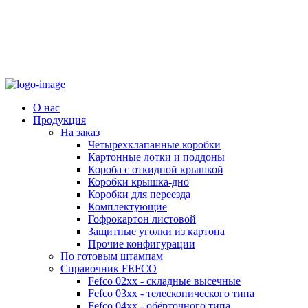
О нас
Продукция
На заказ
Четырехклапанные коробки
Картонные лотки и поддоны
Короба с откидной крышкой
Коробки крышка-дно
Коробки для переезда
Комплектующие
Гофрокартон листовой
Защитные уголки из картона
Прочие конфигурации
По готовым штампам
Справочник FEFCO
Fefco 02xx - складные высечные
Fefco 03xx - телескопического типа
Fefco 04xx - обёрточного типа